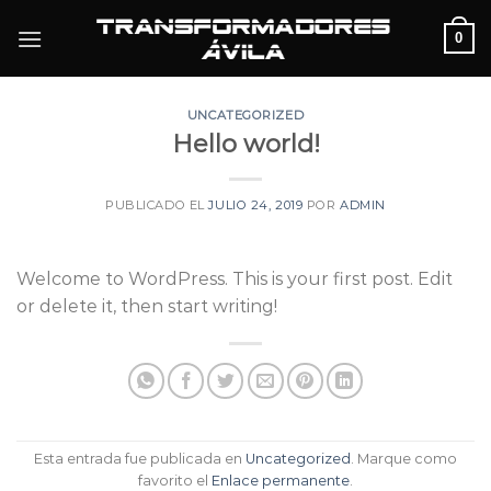
Skip
0
to
content
UNCATEGORIZED
Hello world!
PUBLICADO EL
JULIO 24, 2019
POR
ADMIN
Welcome to WordPress. This is your first post. Edit
or delete it, then start writing!
Esta entrada fue publicada en
Uncategorized
. Marque como
favorito el
Enlace permanente
.