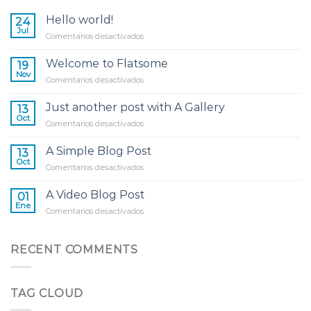
Hello world!
24
Jul
en
Comentarios desactivados
Hello
world!
Welcome to Flatsome
19
Nov
en
Comentarios desactivados
Welcome
to
Just another post with A Gallery
13
Flatsome
Oct
en
Comentarios desactivados
Just
another
A Simple Blog Post
13
post
Oct
en
Comentarios desactivados
with
A
A
Simple
A Video Blog Post
Gallery
01
Blog
Ene
en
Comentarios desactivados
Post
A
Video
Blog
RECENT COMMENTS
Post
TAG CLOUD